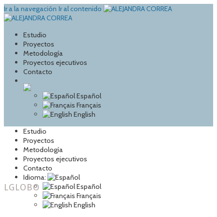
Ir a la navegación
Ir al contenido
Estudio
Proyectos
Metodología
Proyectos ejecutivos
Contacto
Español
Français
English
Estudio
Proyectos
Metodología
Proyectos ejecutivos
Contacto
Idioma:
LGLOBO
Español
Français
English