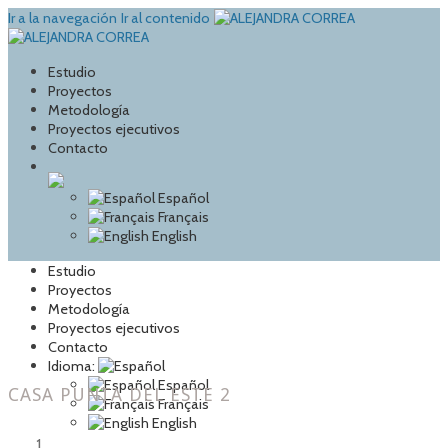
Ir a la navegación
Ir al contenido
Estudio
Proyectos
Metodología
Proyectos ejecutivos
Contacto
Español
Français
English
Estudio
Proyectos
Metodología
Proyectos ejecutivos
Contacto
Idioma:
Español
CASA PUNTA DEL ESTE 2
Français
English