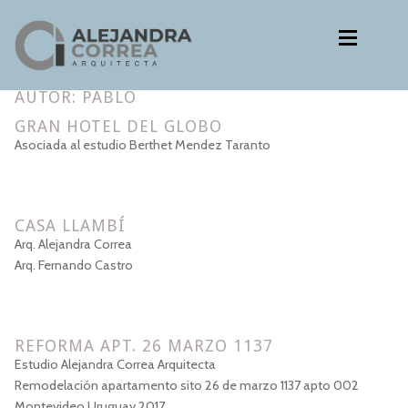
Ir
Ir
a
al
la
contenido
navegación
AUTOR:
PABLO
Estudio
Estudio
GRAN HOTEL DEL GLOBO
Proyectos
Asociada al estudio Berthet Mendez Taranto
Metodología
Proyectos
Proyectos ejecutivos
Metodología
Contacto
CASA LLAMBÍ
Proyectos ejecutivos
Arq. Alejandra Correa
Arq. Fernando Castro
Contacto
Idioma:
Expan
REFORMA APT. 26 MARZO 1137
Estudio Alejandra Correa Arquitecta
Remodelación apartamento sito 26 de marzo 1137 apto 002
Montevideo Uruguay 2017