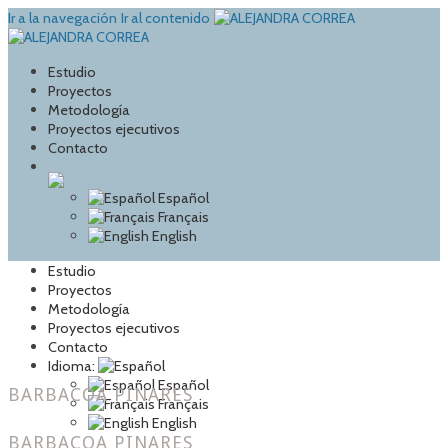
Ir a la navegación
Ir al contenido
Estudio
Proyectos
Metodología
Proyectos ejecutivos
Contacto
Español
Français
English
Estudio
Proyectos
Metodología
Proyectos ejecutivos
Contacto
Idioma:
Español
BARBACOA PINARES
Français
English
BARBACOA PINARES