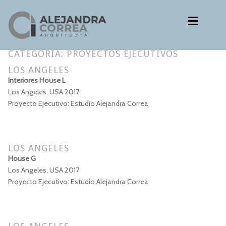
Ir
Ir
a
al
la
contenido
navegación
CATEGORÍA:
PROYECTOS EJECUTIVOS
Estudio
Estudio
LOS ANGELES
Proyectos
Interiores House L
Metodología
Proyectos
Los Angeles, USA 2017
Proyectos ejecutivos
Proyecto Ejecutivo: Estudio Alejandra Correa
Metodología
Contacto
Proyectos ejecutivos
LOS ANGELES
House G
Contacto
Los Angeles, USA 2017
Proyecto Ejecutivo: Estudio Alejandra Correa
Idioma:
Expan