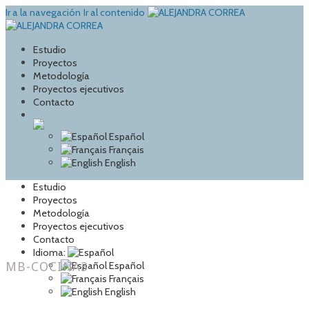
Ir a la navegación
Ir al contenido
Estudio
Proyectos
Metodología
Proyectos ejecutivos
Contacto
Español
Français
English
Estudio
Proyectos
Metodología
Proyectos ejecutivos
Contacto
Idioma:
MB-COCINA3
Español
Français
English