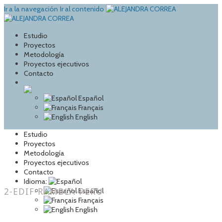
Ir a la navegación
Ir al contenido
Estudio
Proyectos
Metodología
Proyectos ejecutivos
Contacto
Español
Français
English
Estudio
Proyectos
Metodología
Proyectos ejecutivos
Contacto
Idioma:
2-EDIF-RAMBLA-PERU
Español
Français
English