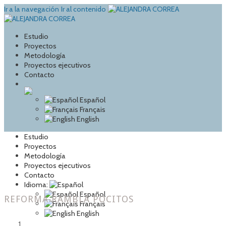
Ir a la navegación
Ir al contenido
Estudio
Proyectos
Metodología
Proyectos ejecutivos
Contacto
Español
Français
English
Estudio
Proyectos
Metodología
Proyectos ejecutivos
Contacto
Idioma:
Español
REFORMA RAMBLA POCITOS
Français
English