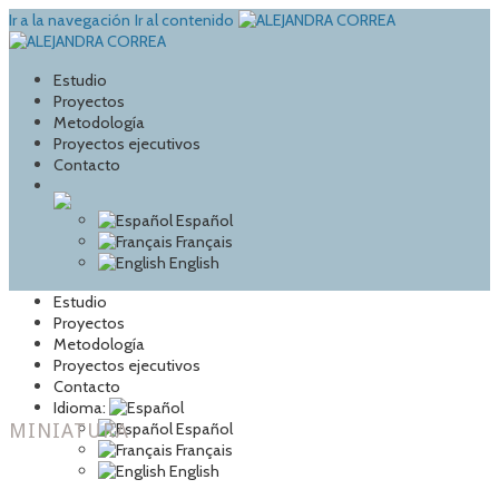
Ir a la navegación
Ir al contenido
Estudio
Proyectos
Metodología
Proyectos ejecutivos
Contacto
Español
Français
English
Estudio
Proyectos
Metodología
Proyectos ejecutivos
Contacto
Idioma:
MINIATURA
Español
Français
English