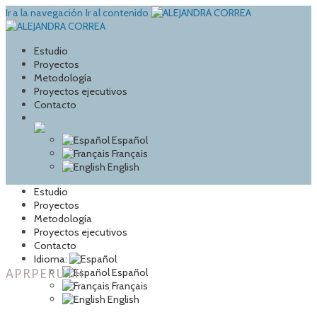
Ir a la navegación
Ir al contenido
Estudio
Proyectos
Metodología
Proyectos ejecutivos
Contacto
Español
Français
English
Estudio
Proyectos
Metodología
Proyectos ejecutivos
Contacto
Idioma:
APRPERUTH
Español
Français
English