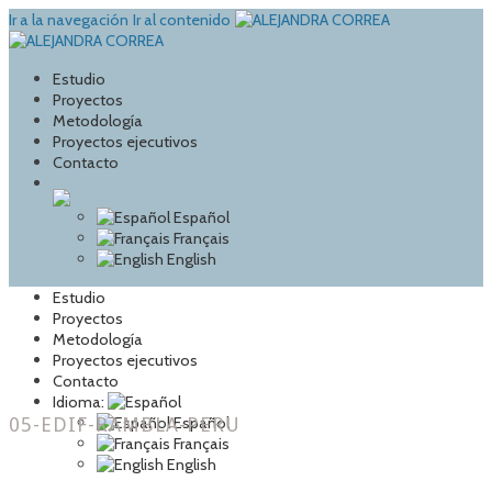
Ir a la navegación
Ir al contenido
Estudio
Proyectos
Metodología
Proyectos ejecutivos
Contacto
Español
Français
English
Estudio
Proyectos
Metodología
Proyectos ejecutivos
Contacto
Idioma:
05-EDIF-RAMBLA-PERU
Español
Français
English