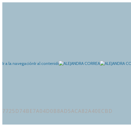
Ir a la navegación
Ir al contenido
7725D74BE7A04D0B8AD5ACA82A40ECBD