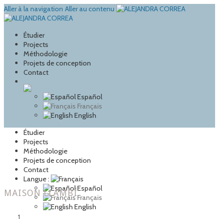
Aller à la navigation
Aller au contenu
Étudier
Projects
Méthodologie
Projets de conception
Contact
Español
Français
English
Étudier
Projects
Méthodologie
Projets de conception
Contact
Langue :
Español
MAISON LLAMBÍ
Français
English