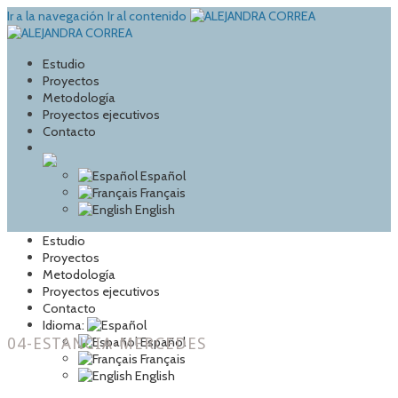
Ir a la navegación
Ir al contenido
Estudio
Proyectos
Metodología
Proyectos ejecutivos
Contacto
Español
Français
English
Estudio
Proyectos
Metodología
Proyectos ejecutivos
Contacto
Idioma:
04-ESTANCIA-MERCEDES
Español
Français
English