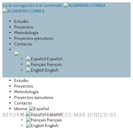
Ir a la navegación
Ir al contenido
Estudio
Proyectos
Metodología
Proyectos ejecutivos
Contacto
Español
Français
English
Estudio
Proyectos
Metodología
Proyectos ejecutivos
Contacto
Idioma:
REFORMA-HALL-EDIFICIO-MAR-JONICO-03
Español
Français
English