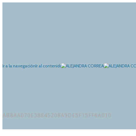
Ir a la navegación
Ir al contenido
AB8AA070E38845208A9DE5F15FF6A010