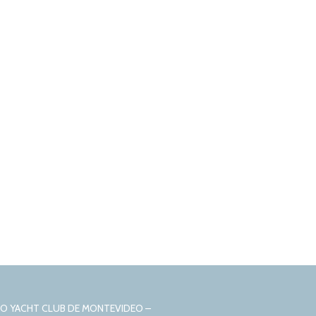
CIO YACHT CLUB DE MONTEVIDEO –