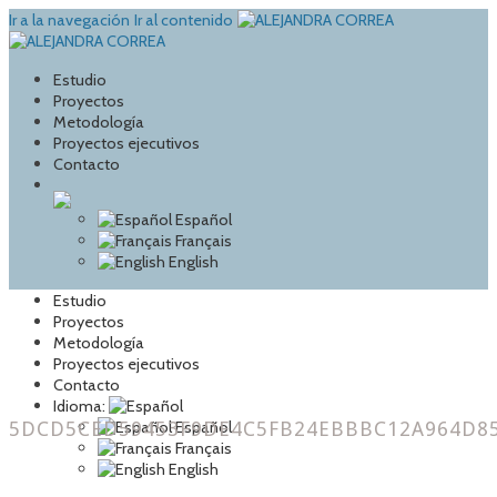
Ir a la navegación
Ir al contenido
Estudio
Proyectos
Metodología
Proyectos ejecutivos
Contacto
Español
Français
English
Estudio
Proyectos
Metodología
Proyectos ejecutivos
Contacto
Idioma:
5DCD5CED59453F9DE4C5FB24EBBBC12A964D8
Español
Français
English