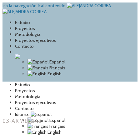
Ir a la navegación
Ir al contenido
Estudio
Proyectos
Metodología
Proyectos ejecutivos
Contacto
Español
Français
English
Estudio
Proyectos
Metodología
Proyectos ejecutivos
Contacto
Idioma:
03-ARMENIA2
Español
Français
English