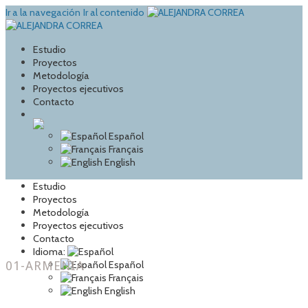
Ir a la navegación
Ir al contenido
Estudio
Proyectos
Metodología
Proyectos ejecutivos
Contacto
Español
Français
English
Estudio
Proyectos
Metodología
Proyectos ejecutivos
Contacto
Idioma:
01-ARMENIA
Español
Français
English