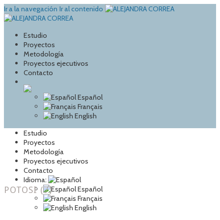
Ir a la navegación
Ir al contenido
Estudio
Proyectos
Metodología
Proyectos ejecutivos
Contacto
Español
Français
English
Estudio
Proyectos
Metodología
Proyectos ejecutivos
Contacto
Idioma:
POTOSI (7)
Español
Français
English