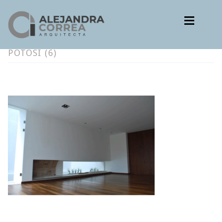
Ir
Ir
a
al
la
contenido
navegación
POTOSI (6)
Estudio
Estudio
Proyectos
Metodología
Proyectos
Proyectos ejecutivos
Metodología
Contacto
Proyectos ejecutivos
Contacto
Idioma:
Expan