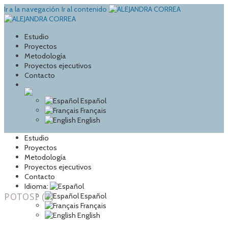
Ir a la navegación
Ir al contenido
Estudio
Proyectos
Metodología
Proyectos ejecutivos
Contacto
Español
Français
English
Estudio
Proyectos
Metodología
Proyectos ejecutivos
Contacto
Idioma:
POTOSI (3)
Español
Français
English