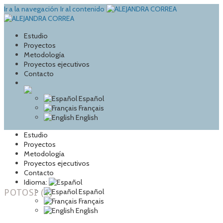
Ir a la navegación
Ir al contenido
Estudio
Proyectos
Metodología
Proyectos ejecutivos
Contacto
Español
Français
English
Estudio
Proyectos
Metodología
Proyectos ejecutivos
Contacto
Idioma:
POTOSI (1)
Español
Français
English