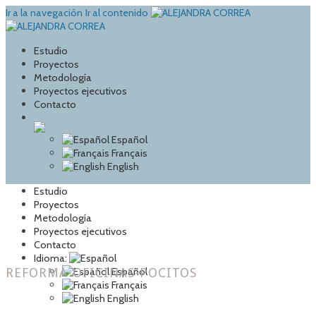
Ir a la navegación
Ir al contenido
Estudio
Proyectos
Metodología
Proyectos ejecutivos
Contacto
Español
Français
English
Estudio
Proyectos
Metodología
Proyectos ejecutivos
Contacto
Idioma:
REFORMA-OFICINAS-POCITOS
Español
Français
English