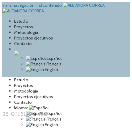
Ir a la navegación
Ir al contenido
Estudio
Proyectos
Metodología
Proyectos ejecutivos
Contacto
Español
Français
English
Estudio
Proyectos
Metodología
Proyectos ejecutivos
Contacto
Idioma:
03-OFICINAS-MB
Español
Français
English