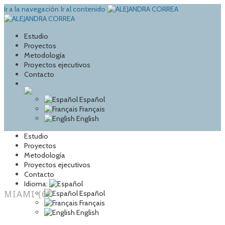
Ir a la navegación
Ir al contenido
Estudio
Proyectos
Metodología
Proyectos ejecutivos
Contacto
Español
Français
English
Estudio
Proyectos
Metodología
Proyectos ejecutivos
Contacto
Idioma:
MIAMI (6)
Español
Français
English