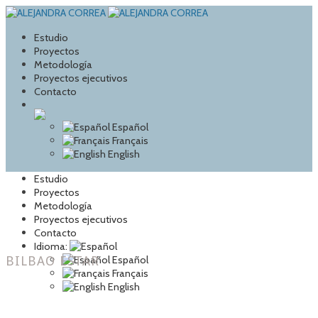
Ir
Ir
a
al
la
contenido
Estudio
navegación
Proyectos
Metodología
Proyectos ejecutivos
Contacto
Español
Français
English
Estudio
Proyectos
Metodología
Proyectos ejecutivos
Contacto
Idioma:
BILBAO ESTAR
Español
Français
English