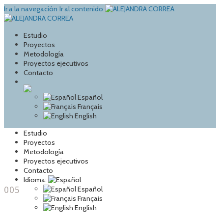
Ir a la navegación
Ir al contenido
Estudio
Proyectos
Metodología
Proyectos ejecutivos
Contacto
Español
Français
English
Estudio
Proyectos
Metodología
Proyectos ejecutivos
Contacto
Idioma:
005
Español
Français
English