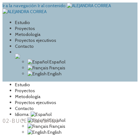
Ir a la navegación
Ir al contenido
Estudio
Proyectos
Metodología
Proyectos ejecutivos
Contacto
Español
Français
English
Estudio
Proyectos
Metodología
Proyectos ejecutivos
Contacto
Idioma:
02-BUCEO-BILBAO2
Español
Français
English