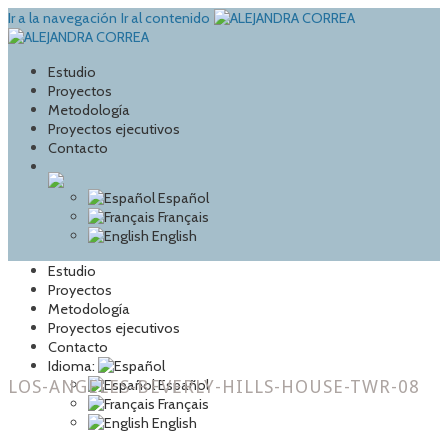
Ir a la navegación
Ir al contenido
Estudio
Proyectos
Metodología
Proyectos ejecutivos
Contacto
Español
Français
English
Estudio
Proyectos
Metodología
Proyectos ejecutivos
Contacto
Idioma:
LOS-ANGELES-BEVERLY-HILLS-HOUSE-TWR-08
Español
Français
English