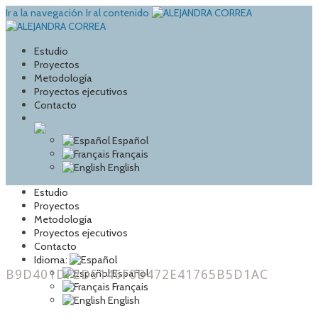
Ir a la navegación
Ir al contenido
Estudio
Proyectos
Metodología
Proyectos ejecutivos
Contacto
Español
Français
English
Estudio
Proyectos
Metodología
Proyectos ejecutivos
Contacto
Idioma:
B9D401DF2D5146F0B472E41765B5D1AC
Español
Français
English