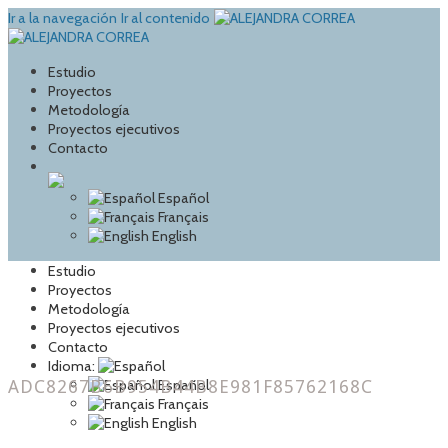
Ir a la navegación
Ir al contenido
Estudio
Proyectos
Metodología
Proyectos ejecutivos
Contacto
Español
Français
English
Estudio
Proyectos
Metodología
Proyectos ejecutivos
Contacto
Idioma:
ADC8267B6B954B44B8E981F85762168C
Español
Français
English