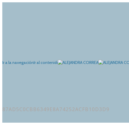
Ir a la navegación
Ir al contenido
87AD5C0CBB6349E8A74252ACFB10D3D9