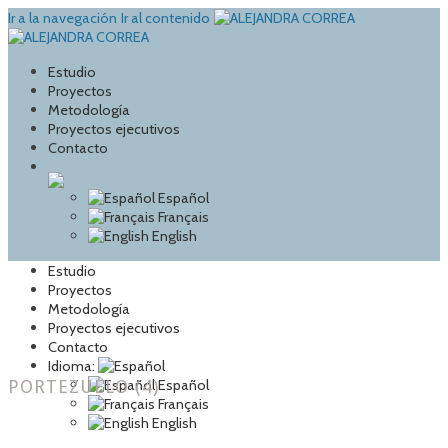
Ir a la navegación
Ir al contenido
Estudio
Proyectos
Metodología
Proyectos ejecutivos
Contacto
Español
Français
English
Estudio
Proyectos
Metodología
Proyectos ejecutivos
Contacto
Idioma:
PORTEZUELO (4)
Español
Français
English