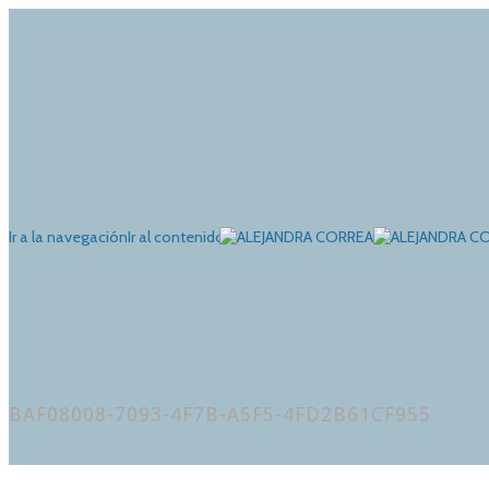
Ir a la navegación
Ir al contenido
BAF08008-7093-4F7B-A5F5-4FD2B61CF955