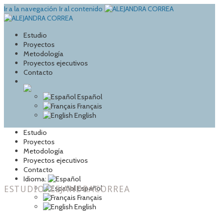
Ir a la navegación
Ir al contenido
Estudio
Proyectos
Metodología
Proyectos ejecutivos
Contacto
Español
Français
English
Estudio
Proyectos
Metodología
Proyectos ejecutivos
Contacto
Idioma:
ESTUDIOALEJANDRACORREA
Español
Français
English